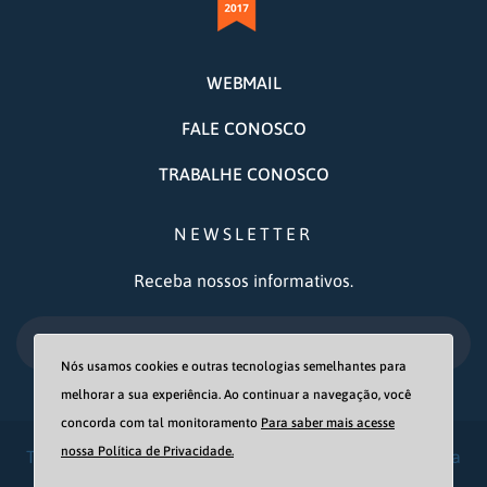
WEBMAIL
FALE CONOSCO
TRABALHE CONOSCO
NEWSLETTER
Receba nossos informativos.
OK
Nós usamos cookies e outras tecnologias semelhantes para
melhorar a sua experiência. Ao continuar a navegação, você
concorda com tal monitoramento
Para saber mais acesse
nossa Política de Privacidade.
Todos os direitos reservados - Associação Casa Fonte da
Vida © 2021