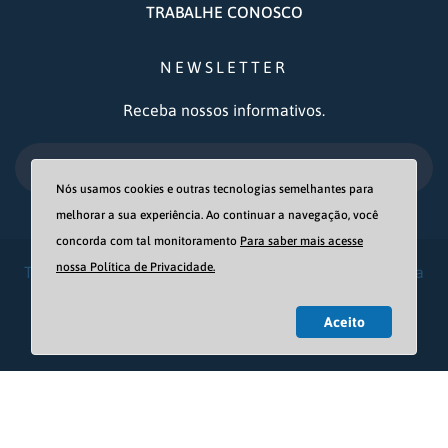
TRABALHE CONOSCO
NEWSLETTER
Receba nossos informativos.
OK
Nós usamos cookies e outras tecnologias semelhantes para
melhorar a sua experiência. Ao continuar a navegação, você
concorda com tal monitoramento
Para saber mais acesse
nossa Política de Privacidade.
Todos os direitos reservados - Associação Casa Fonte da
Vida © 2021
Aceito