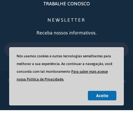
TRABALHE CONOSCO
NEWSLETTER
Receba nossos informativos.
OK
Nós usamos cookies e outras tecnologias semelhantes para
melhorar a sua experiência. Ao continuar a navegação, você
concorda com tal monitoramento
Para saber mais acesse
nossa Política de Privacidade.
Todos os direitos reservados - Associação Casa Fonte da
Vida © 2021
Aceito