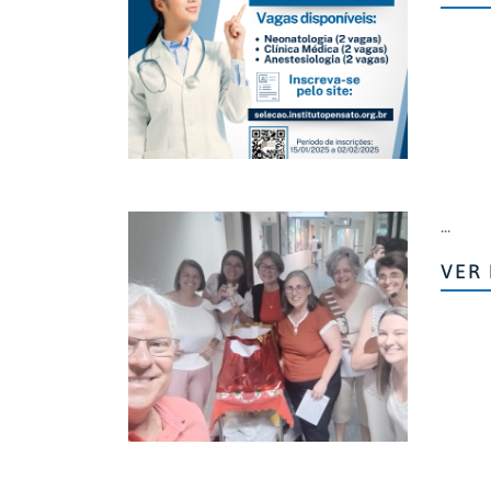
...
VER 