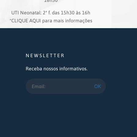
16h30
UTI Neonatal: 2ª f. das 15h30 às 16h
*CLIQUE AQUI para mais informações
NEWSLETTER
Receba nossos informativos.
OK