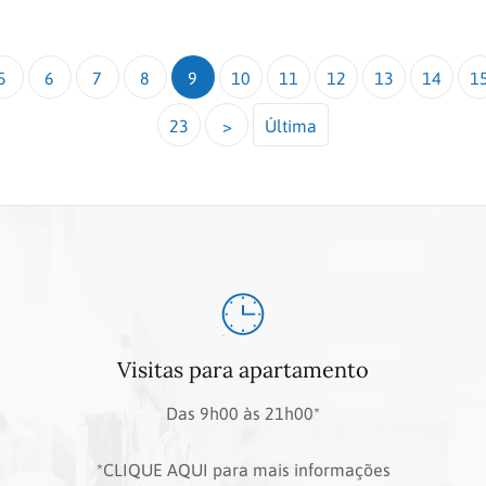
5
6
7
8
9
10
11
12
13
14
1
23
>
Última
Visitas para apartamento
Das 9h00 às 21h00*
*CLIQUE AQUI para mais informações